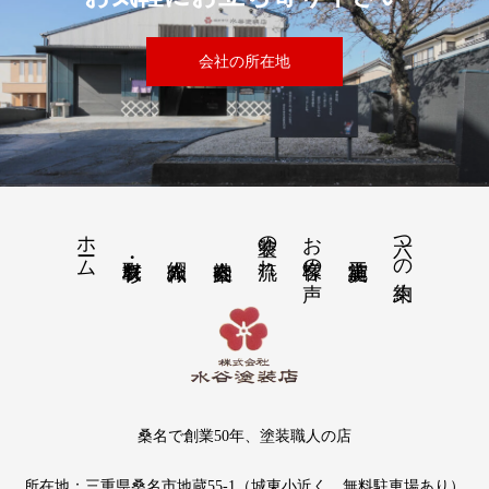
会社の所在地
ホーム
塗装の流れ
お客様の声
六つの約束
桑名で創業50年、塗装職人の店
所在地：三重県桑名市地蔵55-1（城東小近く、無料駐車場あり）