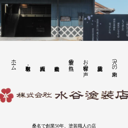
ホーム
塗装の流れ
お客様の声
六つの約束
桑名で創業50年、塗装職人の店